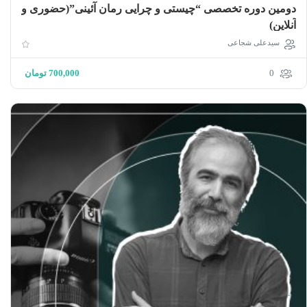
دومین دوره تخصصی “چیستی و چرایی رمان آئینی”(حضوری و
آنلاین)
سیدعلی شجاعی
0
700,000
تومان