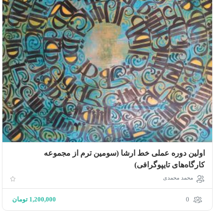
اولین دوره عملى خط ارشا (سومین ترم از مجموعه
كارگاه‌هاى تايپوگرافى)
محمد محمدی
0
1,200,000
تومان