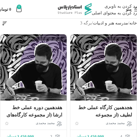
رد کردن به ناوبری
0
منو
0
تومان
رد کردن به محتوای اصلی
خانه
مدرسه هنر و ادبیات
برگه 3
هجدهمین کارگاه عملى خط
هفدهمین دوره عملى خط
لطیف (از مجموعه
ارشا (از مجموعه كارگاه‌هاى
كارگاه‌هاى تايپوگرافى)
تايپوگرافى)
محمد محمدی
محمد محمدی
4
3,450,000
تومان
2
3,450,000
تومان