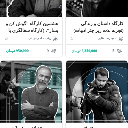
کارگاه داستان و زندگی
هشتمین کارگاه “گوش کن و
(تجربه لذت زیر چتر ادبیات)
بساز”، (کارگاه سفالگری با
قصه ویژه کودکان 4 تا 7
حمیدرضا منایی
زینب حاجی‌قربانی
سال)
5
2,350,000
تومان
0
950,000
تومان