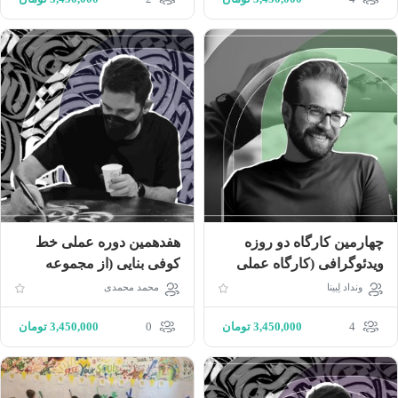
چهارمین کارگاه دو روزه
هفدهمین دوره عملى خط
ویدئوگرافی (کارگاه عملی
كوفى بنايى (از مجموعه
فیلمبرداری حرفه‌ای با
كارگاه‌هاى تايپوگرافى)
ونداد لِبینا
محمد محمدی
موبایل)
4
3,450,000
تومان
0
3,450,000
تومان