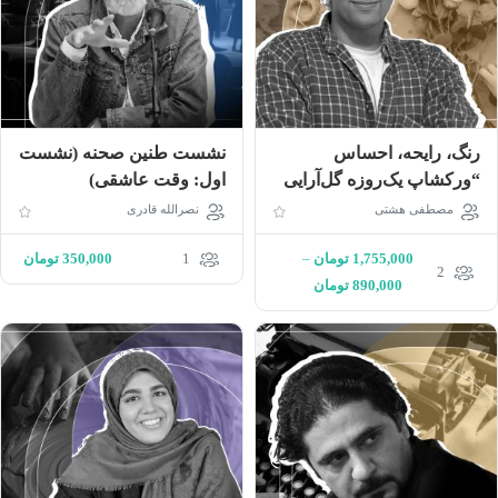
رنگ، رایحه، احساس
نشست طنین صحنه (نشست
“ورکشاپ یک‌روزه گل‌آرایی
اول: وقت عاشقی)
عمومی”
مصطفی هشتی
نصرالله قادری
1,755,000
تومان
–
1
350,000
تومان
2
890,000
تومان