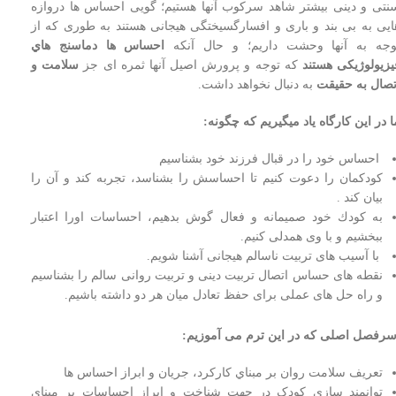
نتی و دينی بيشتر شاهد سرکوب آنها هستيم؛ گويی احساس ها دروازه
ايی به بی بند و باری و افسارگسيختگی هيجانی هستند به طوری كه از
وجه به آنها وحشت داريم؛ و حال آنكه
احساس ها دماسنج هاي
يزيولوژيكی هستند
كه توجه و پرورش اصيل آنها ثمره ای جز
سلامت و
تصال به حقيقت
به دنبال نخواهد داشت.
ا در این کارگاه یاد میگیریم که چگونه:
احساس خود را در قبال فرزند خود بشناسيم
کودکمان را دعوت کنیم تا احساسش را بشناسد، تجربه كند و آن را
بيان كند .
به كودك خود صميمانه و فعال گوش بدهيم، احساسات اورا اعتبار
ببخشیم و با وی همدلی كنيم.
با آسيب های تربيت ناسالم هيجانی آشنا شويم.
نقطه های حساس اتصال تربيت دينی و تربيت روانی سالم را بشناسيم
و راه حل های عملی برای حفظ تعادل ميان هر دو داشته باشيم.
رفصل اصلی که در این ترم می آموزیم:
تعريف سلامت روان بر مبناي كاركرد، جريان و ابراز احساس ها
توانمند سازی کودک در جهت شناخت و ابراز احساسات بر مبنای