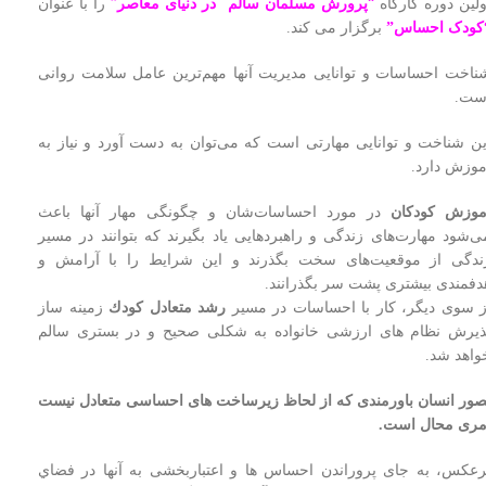
ولین دوره کارگاه
“
پرورش مسلمان سالم در دنیای معاصر
”
را با عنوان
کودک احساس”
برگزار می کند.
ناخت احساسات و توانایی مدیریت آنها مهم‌ترین عامل سلامت روانی
ست.
ين شناخت و توانايی مهارتی است که می‌توان به دست آورد و نياز به
موزش دارد.
موزش کودکان
در مورد احساسات‌شان و چگونگی مهار آنها باعث
ی‌شود مهارت‌های زندگی و راهبرد‌هایی یاد بگیرند که بتوانند در مسیر
ندگی از موقعیت‌های سخت بگذرند و این شرایط را با آرامش و
دفمندی بیشتری پشت سر بگذرانند.
ز سوی ديگر، كار با احساسات در مسير
رشد متعادل كودك
زمينه ساز
ذيرش نظام های ارزشی خانواده به شكلی صحيح و در بستری سالم
واهد شد.
صور انسان باورمندی كه از لحاظ زيرساخت های احساسی متعادل نيست
مری محال است.
رعكس، به جای پروراندن احساس ها و اعتباربخشی به آنها در فضاي