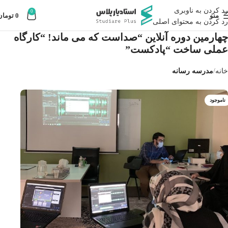
رد کردن به ناوبری
0
منو
0
تومان
رد کردن به محتوای اصلی
چهارمین دوره آنلاین “صداست كه مى ماند! “كارگاه
عملى ساخت “پادكست”
خانه
مدرسه رسانه
ناموجود