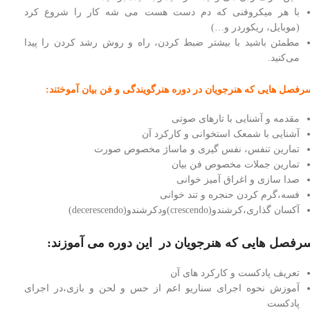
با هر میکروفنی که دم دست هست می شه کار را شروع کرد
(موبایل، ریکوردر و…)
مطمئن باشید با بیشتر ضبط کردن، راه و روش رشد کردن را پیدا
می‌کنید.
رفصل هایی که هنرجویان در دوره هنرگویندگی و فن بیان آموختند:
مقدمه و آشنایی با تارهای صوتی
آشنایی با شمعک استخوانی و کارکرد آن
تمارین تنفس، نفس گیری و ماساژ مخصوص صورت
تمارین جملات مخصوص فن بیان
صدا سازی و اغراق آمیز خوانی
فسه،گرم کردن حنجره و تند خوانی
آکسان گذاری،کرشندو(crescendo)ودکرشندو(decerescendo)
رفصل هایی که هنرجویان در این دوره می آموزند:
تعريف پادكست و كاركرد هاى آن
آموزش نحوه اجرای سناریو اعم از حس و لحن و بازی،در اجرای
پادکست