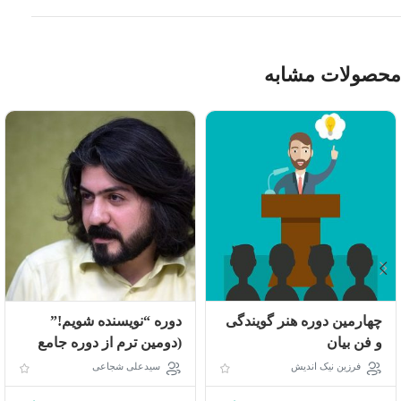
محصولات مشابه
چهارمین دوره هنر گویندگی
دوره “نویسنده شویم!”
و فن بیان
(دومین ترم از دوره جامع
نویسندگی – حضوری و
فرزین نیک اندیش
سیدعلی شجاعی
آنلاین)