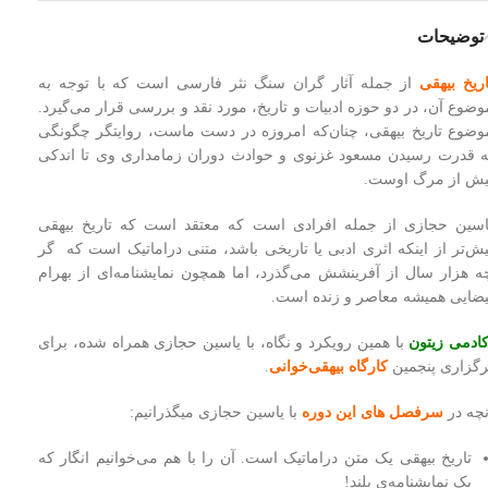
توضیحات
اریخ بیهقی
از جمله آثار گران‌ سنگ نثر فارسی است که با توجه به
وضوع آن، در دو حوزه ادبیات و تاریخ، مورد نقد و بررسی قرار می‌گیرد.
وضوع تاریخ بیهقی، چنان‌که امروزه در دست ماست، روایتگر چگونگی
ه قدرت رسیدن مسعود غزنوی و حوادث دوران زمامداری وی تا اندکی
یش از مرگ اوست.
اسین حجازی از جمله افرادی است که معتقد است که تاریخ بیهقی
یش‌تر از اینکه اثری ادبی یا تاریخی باشد، متنی دراماتیک است که‌ گر
ه ‌هزار سال از آفرینشش می‌گذرد، اما همچون نمایشنامه‌ای از بهرام
یضایی همیشه‌ معاصر و زنده است.
کادمی زیتون
با همین رویکرد و نگاه، با یاسین حجازی همراه شده، برای
رگزاری پنجمین
کارگاه بیهقی‌خوانی
.
نچه در
سرفصل‌ های این دوره
با یاسین حجازی میگذرانیم:
تاریخ بیهقی یک متن دراماتیک است. آن را با هم می‌خوانیم انگار که
یک نمایشنامه‌ی بلند!