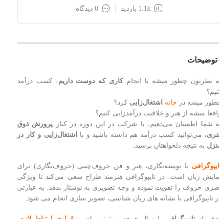
1.1k بازدید
0 دیدگاه
توضیحات
ه نظرتون چطور میشه با انجام
کاری که دوست داریم
، کسب درآمد
نیم؟
طور میشه در
خانه
اشتغال‌زایی
کرد؟
اقعا میشه از هنر و خلاقیت درآمدزایی کنیم؟
ه شما اطمینان می‌دهیم، با شرکت در این دوره در کنار
پرورش ذوق
نری
، می‌توانید کسب درآمد هم داشته باشید و با
اشتغال‌زایی و کار در
نزل
به نتیجه دلخواهتان برسید.
ایپوگرافی
یا نویسه‌‌نگاری، هنر و فن حروف‌چینی (حروف‌‌نگاری) برای
مایش زبان است. در تایپوگرافی هنرمند طراح سعی می‌کند تا ویژگی
صری حروف را تقویت نموده و وجه تصویری به نوشتار بدهد. به عبارتی
ر تایپوگرافی با نشانه های زبان شناسی، تصویر سازی انجام می شود.
دف از
تایپوگرافی
، ارسال هرچه موثرتر پیام،
برقراری ارتباط لازم
،