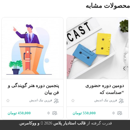
محصولات مشابه
دومین دوره حضوری
پنجمین دوره هنر گویندگی و
“صداست كه
فن بیان
مى‌ماند!”كارگاه عملى
فرزین نیک اندیش
فرزین نیک اندیش
ساخت “پادكست”
0
550,000
تومان
0
450,000
تومان
قدرت گرفته از
قالب استادیار پلاس
2026
و ووکامرس
.