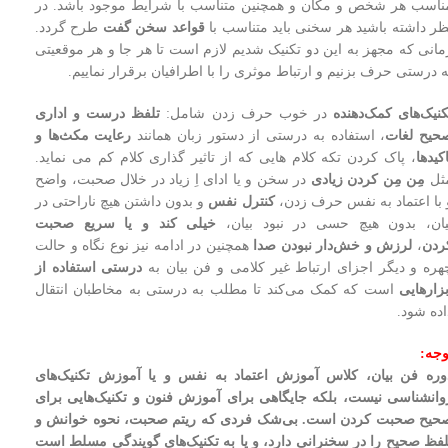
ناسب هر شخص و مکان و همچنین متناسب با شرایط موجود باشد. در
ظر داشته باشید هر سخنی باید متناسب با
قواعد سخن گفت
طرح گردد.
مانی که مجهز به این دو تکنیک شدیم لازم است تا هر جا و هر موقعیتی
ه درستی حرف بزنیم و ارتباط موثری را با اطرافیان برقرار نماییم.
کنیک‌های کمک‌دهنده
در خوب حرف زدن شامل:
تلفظ درست و اداری
حیح لغات
، استفاده به درستی از دستور زبان همانند
رعایت مکث‌ها و
اکیدها
، پاک کردن تکه کلام هایی که از تاثیر گذاری کلام کم می نماید.
ثل
مِن مِن کردن زیادی
در سخن و یا ادای اِ زیاد در خلال صحبت، واضح
 با اعتماد به نفس حرف زدن،
کنترل نفس
و بدون داشتن هیچ ناراحتی در
یان، بدون هیچ حسی در نبود بیان،
خیلی
کند و یا سریع صحبت
ردن
،
لرزش و خش‌دار نبودن صدا
همچنین در ادامه نیز نوع نگاه و حالت
هره و دیگر اجزای ارتباط غیر کلامی و فن بیان به
درستی استفاده از
بزارهایی
است که کمک می‌کند تا مطلب به درستی به مخاطبان انتقال
اده شود.
وجه:
وره فن بیان، کلاس آموزش اعتماد به نفس و یا آموزش تکنیک‌های
وانشناسی نیست، بلکه جایگاهی برای آموزش فنون و تکنیک‌هایی برای
حیح صحبت کردن است. بی‌شک فردی که ریتم صحبت، نحوه خوانش و
لفظ صحیح را در سخنرانی دارد، و یا به تکنیک‌های گویندگی مسلط است