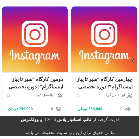
چهارمین کارگاه “سير تا پياز
دومین کارگاه “سير تا پياز
اينستاگرام”؛ دوره تخصصى
اينستاگرام”؛ دوره تخصصى
كسب درآمد از اينستاگرام
كسب درآمد از اينستاگرام
ابوالفضل گویا
ابوالفضل گویا
(حضوری)
(حضوری)
0
350,000
تومان
0
290,000
تومان
قدرت گرفته از
قالب استادیار پلاس
2026
و ووکامرس
.
تمامی حقوق برای این وب سایت محفوظ می باشد.