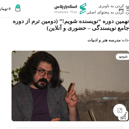
رد کردن به ناوبری
0
منو
0
تومان
رد کردن به محتوای اصلی
نهمین دوره “نویسنده شویم!” (دومین ترم از دوره
جامع نویسندگی – حضوری و آنلاین)
خانه
مدرسه هنر و ادبیات
ناموجود
بزرگنمایی تصویر