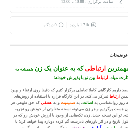
ساعت برگزاری :
10:00 تا 13:00
1.71k بازدید
0 دیدگاه
توضیحات
همترین
ارتباطی
که به عنوان یک زن
همیشه به
ارت میاد،
ارتباط
بین تو با پذیرش خودته!
صد داریم کارگاهی کاملا تعاملی برگزار کنیم که دقیقا روی ارتقاء و بهبود
مین
ارتباط
تمرکز می‌کنه. در این کارگاه قراره با استفاده از روش‌های
ه روز روانشناسی به
اصالت
، به
صمیمیت
و به
عشقی
که حق طبیعی هر
ن هست برگردیم و هر زن می‌تونه نسخه متفاوتی از خودش رو تجربه
نه. تو این نسخه جدید، زن، تکه‌هایی از وجود با ارزش خودش رو که در
ول تاریخ و در اثر باورهای نادرست گم کرده دوباره پیدا خواهد کرد؛ با
حساس
امنیت
و
آرامش
و
عزت‌نفس
زندگی می‌کنه و یاد می‌گیره