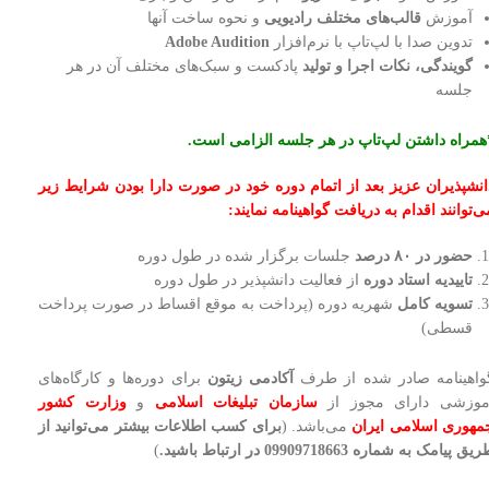
آموزش
قالب‌های مختلف رادیویی
و نحوه ساخت آنها
تدوین صدا با لپ‌تاپ با نرم‌افزار
Adobe Audition
گویندگی، نکات اجرا و تولید
پادکست و سبک‌های مختلف آن در هر
جلسه
همراه داشتن لپ‌تاپ در هر جلسه الزامی است.
انشپذیران عزیز بعد از اتمام دوره خود در صورت دارا بودن شرایط زیر
ی‌توانند اقدام به دریافت گواهینامه نمایند:
حضور در
۸۰ درصد
جلسات برگزار شده در طول دوره
تاییدیه استاد دوره
از فعالیت دانشپذیر در طول دوره
تسویه کامل
شهریه دوره (پرداخت به موقع اقساط در صورت پرداخت
قسطی)
واهینامه صادر شده از طرف
آکادمی زیتون
برای دوره‌ها و کارگاه‌های
موزشی دارای مجوز از
سازمان تبلیغات اسلامی
و
وزارت کشور
مهوری اسلامی ایران
می‌باشد. (
برای کسب اطلاعات بیشتر می‌توانید از
یق پیامک به شماره 09909718663 در ارتباط باشید.
)