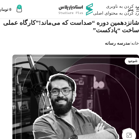
رد کردن به ناوبری
0
منو
0
تومان
رد کردن به محتوای اصلی
شانزدهمین دوره “صداست كه مى‌ماند!”كارگاه عملى
ساخت “پادكست”
خانه
مدرسه رسانه
ناموجود
بزرگنمایی تصویر