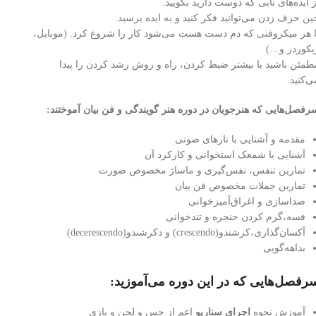
ز ایده‌های نابی که دوست دارید بگویید.
ین حرف زدن می‌توانید فکر کنید و به ایده برسید.
ا هر میکروفنی که دم دست هست می‌شود کار را شروع کرد. (موبایل،
یکوردر و…)
طمئن باشید با بیشتر ضبط کردن، راه و روش رشد کردن را پیدا
ی‌کنید.
رفصل‌هایی که هنرجویان در دوره هنر گویندگی و فن بیان آموختند:
مقدمه و آشنایی با تارهای صوتی
آشنایی با شمعک استخوانی و کارکرد آن
تمارین تنفس، نفس‌گیری و ماساژ مخصوص صورت
تمارین جملات مخصوص فن بیان
صداسازی و اغراق‌آمیزخوانی
فسه،گرم کردن حنجره و تندخوانی
آکسان‌گذاری،کرشندو(crescendo) و دکرشندو(decerescendo)
بداهه‌گویی
رفصل‌هایی که در این دوره می‌آموزید:
آموزش نحوه
اجرای سناریو
اعم از حس و لحن و بازی