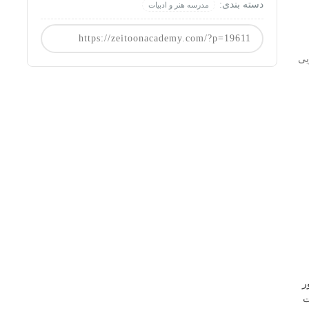
دسته بندی:
مدرسه هنر و ادبیات
یی
ور
ت