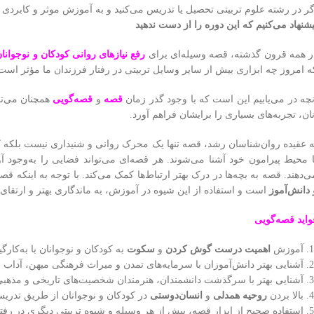
گر در رشته علوم تربیتی تحصیل یا تدریس می‌کنید و به آموزش موثر و کابردی 
یشنهاد می‌کنیم که این دوره را از دست ندهید
ر همه قرون گذشته، قصه وسیله‌ای برای
رفع نیازهای روانی کودکان و نوجوانا
ه امروز چه ابزاری بیش از سایر وسایل تربیتی در رفتار فرزندان ما مؤثر است
نچه در می‌یابیم این است که با وجود گذر زمان
قصه
و
قصه‌گویی
همچنان می‌تو
نان، تجربه‌های بسیاری را برایشان فراهم آورد.
ه عقیده روان‌شناسان رشد، قصه تنها یک محرک روانی و شنیداری نیست بلکه کا
ا محیط پیرامون خود آشنا می‌شوند. هر قصه‌ای می‌تواند فضایی را به‌وجود آو
ی‌دهند. قصه به بچه‌ها در درک بهتر ارتباط‌ها کمک می‌کند. با توجه به اینکه قص
 دانش‌آموز
است و استفاده از این شیوه در آموزش، به ماندگاری بهتر و ارتقای
واید قصه‌گویی
آموزش
اهمیت درست گوش کردن
و
سکوت
به کودکان و نوجوانان با به‌کا
آشنایی بهتر دانش‌آموزان با سرمایه‌های تمدن و میراث فرهنگی میهن، آد
آشنایی بهتر با سرگذشت دانشمندان، هنرمندان شخصیت‌های تاریخی و مذهبی
بالا بردن
روحیه همدلی
و
انسان‌دوستی
در کودکان و نوجوانان از طریق تدری
استفاده صحیح از ابزار قصه، بیش از هر وسیله و شیوه تربیتی دیگری در رفتا