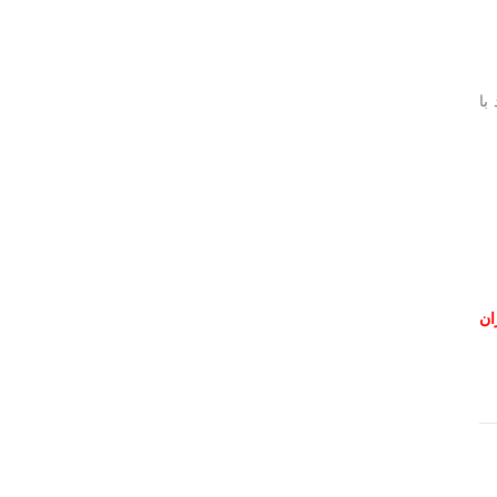
با
ان