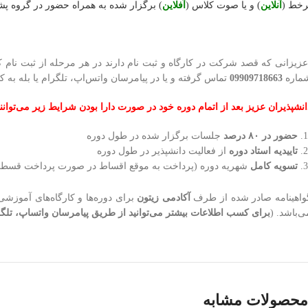
رخط (
آنلاین
) و یا صوت کلاس (
آفلاین
) برگزار شده به همراه حضور در گروه پشتی
عزیزانی که قصد شرکت در کارگاه و ثبت نام دارند در هر مرحله از ثبت نام 
ماره
09909718663
تماس گرفته و یا در پیامرسان واتس‌اپ، تلگرام یا بله به ک
انشپذیران عزیز بعد از اتمام دوره خود در صورت دارا بودن شرایط زیر می‌توانند 
حضور در
۸۰ درصد
جلسات برگزار شده در طول دوره
تاییدیه استاد دوره
از فعالیت دانشپذیر در طول دوره
تسویه کامل
شهریه دوره (پرداخت به موقع اقساط در صورت پرداخت قسط
واهینامه صادر شده از طرف
آکادمی زیتون
برای دوره‌ها و کارگاه‌های آموزشی
ی‌باشد. (
برای کسب اطلاعات بیشتر می‌توانید از طریق پیامرسان واتساپ، تلگرام یا بله با شماره 8663
محصولات مشابه