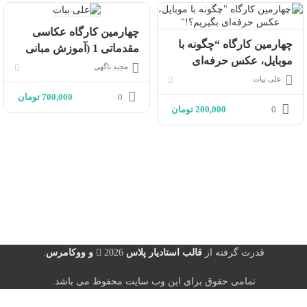
چهارمین کارگاه عکاسی
چهارمین کارگاه “چگونه با
مقدماتی 1 (آموزش مبانی
موبایل، عکس حرفه‌ای
عکاسی با دوربین حرفه‌ای)
مجید ناگهی
بگیریم؟!”
علی بیات
0
700,000
تومان
0
200,000
تومان
قدرت گرفته از
قالب استادیار پلاس
2026
و ووکامرس
.
تمامی حقوق برای این وب سایت محفوظ می باشد.