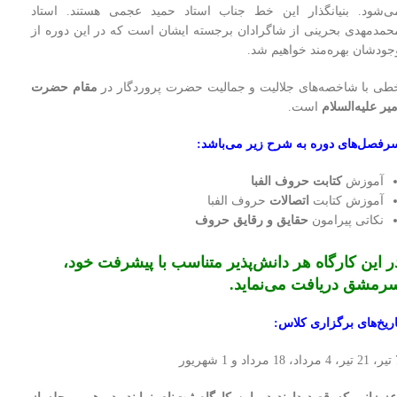
ی‌شود. بنیانگذار این خط جناب استاد حمید عجمی هستند. استاد
حمدمهدی بحرینی از شاگرادان برجسته ایشان است که در این دوره از
جودشان بهره‌مند خواهیم شد.
طی با شاخصه‌های جلالیت و جمالیت حضرت پروردگار در
مقام حضرت
میر علیه‌السلام
است.
رفصل‌‌های دوره به شرح زیر می‌باشد:
آموزش
كتابت حروف الفبا
آموزش كتابت
اتصالات
حروف الفبا
نكاتى پيرامون
حقايق و رقايق حروف
ر این کارگاه هر دانش‌پذیر متناسب با پیشرفت خود،
رمشق دریافت می‌نماید.
اريخ‌هاى برگزارى كلاس:
د و 1 شهریور