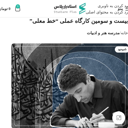
رد کردن به ناوبری
0
منو
0
تومان
رد کردن به محتوای اصلی
بیست و سومین كارگاه عملى “خط معلی”
خانه
مدرسه هنر و ادبیات
ناموجود
بزرگنمایی تصویر