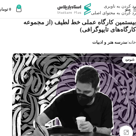
رد کردن به ناوبری
0
منو
0
تومان
رد کردن به محتوای اصلی
بیستمین کارگاه عملى خط لطیف (از مجموعه
كارگاه‌هاى تايپوگرافى)
خانه
مدرسه هنر و ادبیات
ناموجود
بزرگنمایی تصویر