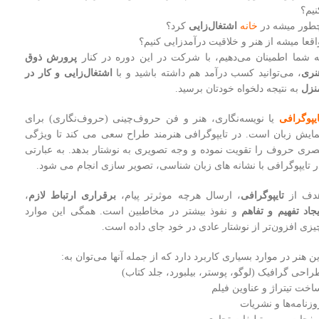
نیم؟
طور میشه در
خانه
اشتغال‌زایی
کرد؟
اقعا میشه از هنر و خلاقیت درآمدزایی کنیم؟
ه شما اطمینان می‌دهیم، با شرکت در این دوره در کنار
پرورش ذوق
نری
، می‌توانید کسب درآمد هم داشته باشید و با
اشتغال‌زایی و کار در
نزل
به نتیجه دلخواه خودتان برسید.
ایپوگرافی
یا نویسه‌‌نگاری، هنر و فن حروف‌چینی (حروف‌‌نگاری) برای
مایش زبان است. در تایپوگرافی هنرمند طراح سعی می کند تا ویژگی
صری حروف را تقویت نموده و وجه تصویری به نوشتار بدهد. به عبارتی
ر تایپوگرافی با نشانه های زبان شناسی، تصویر سازی انجام می شود.
دف از
تایپوگرافی
، ارسال هرچه موثرتر پیام،
برقراری ارتباط لازم
،
جاد تفهیم و تفاهم
و نفوذ بیشتر در مخاطبین است. همگی این موارد
یزی افزون‌تر از نوشتار عادی در خود جای داده است.
ین هنر در موارد بسیاری کاربرد دارد که از جمله آنها می‌توان به:
راحی گرافیک (لوگو، پوستر، بیلبورد، جلد کتاب)
اخت تیتراژ و عناوین فیلم
وزنامه‌ها و نشریات