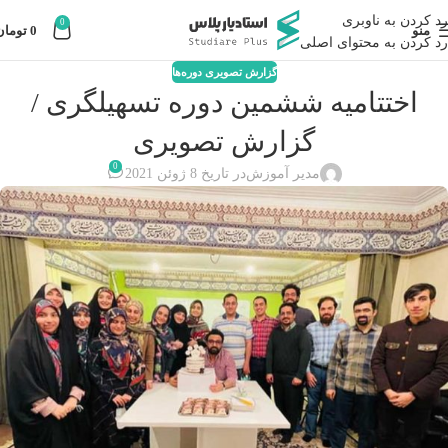
رد کردن به ناوبری
0
منو
0
تومان
رد کردن به محتوای اصلی
گزارش تصویری دوره‌ها
اختتامیه ششمین دوره تسهیلگری /
گزارش تصویری
0
مدیر آموزش
در تاریخ 8 ژوئن 2021