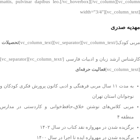
mattis, pulvinar dapibus leo.[/vc_hoverbox][/vc_column][vc_column
width=”3/4″][vc_column_text]
مهدیه صدری
مربی کودک[/vc_column_text][vc_separator][vc_column_text]
تحصیلات
کارشناس ارشد زبان و ادبیات فارسی
[/vc_column_text][vc_separator]
[vc_column_text]
فعالیت حرفه‌ای
به مدت ۱۱ سال مربی فرهنگی و ادبی کانون پرورش فکری کودکان و
نوجوانان استان تهران
مربی کلاس‌های نوشتن خلاق
،
حافظ‌خوانی و کاردستی در مدارس
منطقه ۴
برگزیده شدن در مهرواره نقد کتاب در سال ۱۴۰۲
برگزیده شدن در مهرواره ایده تا اجرا در سال ۱۴۰۰