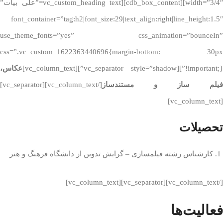
width=”3/4″][cdb_box_content][vc_custom_heading text=”علی بیات”
font_container=”tag:h2|font_size:29|text_align:right|line_height:1.5″
use_theme_fonts=”yes” css_animation=”bounceIn”
css=”.vc_custom_1622363440696{margin-bottom: 30px
!important;}”][vc_separator style=”shadow”][vc_column_text]
عکاس،
فیلم ساز و مستندساز
[/vc_column_text][vc_separator]
[vc_column_text]
تحصیلات
کارشناس رشته فیلمسازی – گرایش تدوین از دانشگاه فرهنگ و هنر
[/vc_column_text][vc_separator][vc_column_text]
فعالیت‌ها