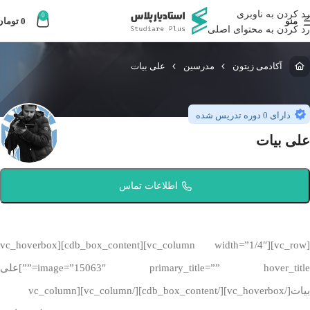
رد کردن به ناوبری
0
منو
0
تومان
رد کردن به محتوای اصلی
آکادمی زیتون
مدرسین
علی بیات
دارای 0 دوره تدریس شده
علی بیات
اطلاعات تماس
[vc_row][vc_column width=”1/4″][cdb_box_content][vc_hoverbox
image=”15063″ primary_title=”” hover_title=””]علی
بیات[/vc_hoverbox][/cdb_box_content][/vc_column][vc_column