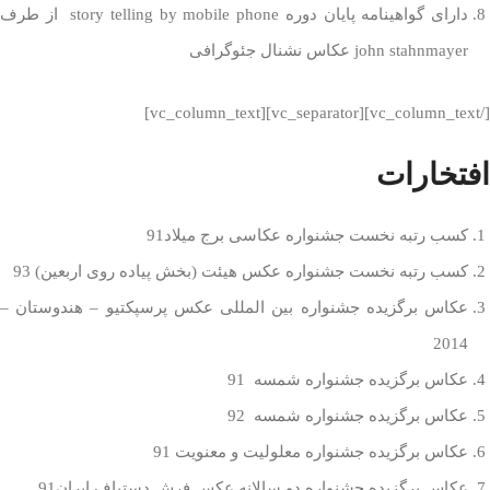
دارای گواهینامه پایان دوره story telling by mobile phone از طرف
john stahnmayer عکاس نشنال جئوگرافی
[/vc_column_text][vc_separator][vc_column_text]
افتخارات
کسب رتبه نخست جشنواره عکاسی برج میلاد91
کسب رتبه نخست جشنواره عکس هیئت (بخش پیاده روی اربعین) 93
عکاس برگزیده جشنواره بین المللی عکس پرسپکتیو – هندوستان –
2014
عکاس برگزیده جشنواره شمسه 91
عکاس برگزیده جشنواره شمسه 92
عکاس برگزیده جشنواره معلولیت و معنویت 91
عکاس برگزیده جشنواره دو سالانه عکس فرش دستباف ایران91