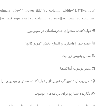
[/vc_column][/vc_row][vc_row][vc_column][vc_text_separator][/vc_column][/vc_row][vc_row][vc_column][vc_column_text]
🎥 تولیدکننده محتوای چندرسانه‌ای در موبونیوز
🚀 عضو تیم راه‌اندازی و افتتاح بخش “موبو کالج”
📝 سناریونویس زومیت
📺 مدیر یوتیوب آنباکسفا
🎬 تصویربردار، تدوین‌گر، نورپرداز و تولیدکننده محتوای ویدیویی ب
✍️ نگارنده سناریو برای برنامه‌های یوتیوب