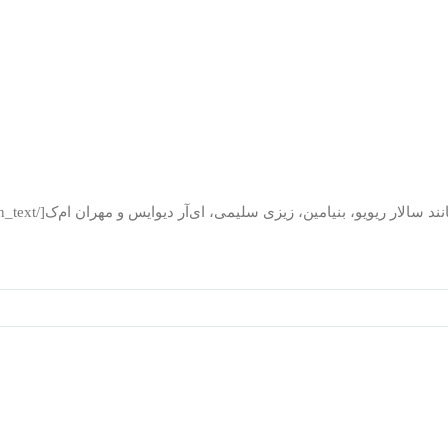
یامین، زیزی سلیمی، ای‌آر دیوایس و مهران ام‌ک[/vc_column_text][/vc_column][/vc_row]