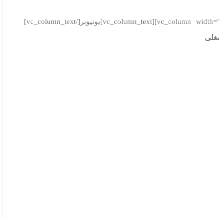
[vc_row][vc_column width=”1/4″][vc_hoverbox image=”20273″ primary_title=”” hover_title=””][/vc_hoverbox][/vc_column][vc_column width=”3/4″][vc_column_text]یوتیوبر[/vc_column_text]
غلی