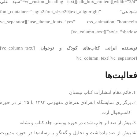
width=”3/4″][cdb_box_content][vc_custom_heading text=”سید علی
شجاعی” font_container=”tag:h2|font_size:29|text_align:right”
use_theme_fonts=”yes” css_animation=”bounceIn”][vc_separator
style=”shadow”][vc_column_text]
نویسنده ایرانی کتاب‌های کودک و نوجوان
[/vc_column_text]
[vc_separator][vc_column_text]
فعالیت‌ها
قائم مقام انتشارات کتاب نیستان
برگزاری نمایشگاه انفرادی هنرهای مفهومی ۱۳۸۳ با ۲۵ اثر در حوزه
کانسپچوآل آرت
بیش از صد اثر چاپ شده در حوزه پوستر، جلد کتاب و نشانه
بیش از صد یادداشت و تحلیل و گفتگو با رسانه‌ها در حوزه مدیریت