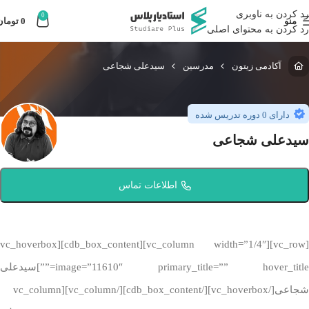
رد کردن به ناوبری
0
منو
0
تومان
رد کردن به محتوای اصلی
آکادمی زیتون
مدرسین
سیدعلی شجاعی
دارای 0 دوره تدریس شده
سیدعلی شجاعی
اطلاعات تماس
[vc_row][vc_column width=”1/4″][cdb_box_content][vc_hoverbox
image=”11610″ primary_title=”” hover_title=””]سیدعلی
شجاعی[/vc_hoverbox][/cdb_box_content][/vc_column][vc_column