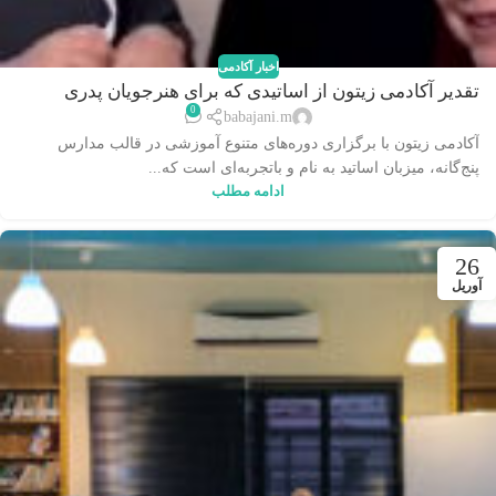
اخبار آکادمی
تقدیر آکادمی زیتون از اساتیدی که برای هنرجویان پدری
0
می‌کنند
babajani.m
آکادمی زیتون با برگزاری دوره‌های متنوع آموزشی در قالب مدارس
پنج‌گانه، میزبان اساتید به نام و باتجربه‌ای است که...
ادامه مطلب
26
آوریل