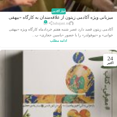
اخبار آکادمی
میزبانی ویژه آکادمی زیتون از علاقه‌مندان به کارگاه «بیهقی
0
خوانی» و «نیوفولدر»
babajani.m
آکادمی زیتون قصد دارد عصر شنبه هفتم خردادماه کارگاه ویژه «بیهقی
خوانی» و «نیوفولدر» را با حضور «یاسین حجازی» ب...
ادامه مطلب
24
اکتبر