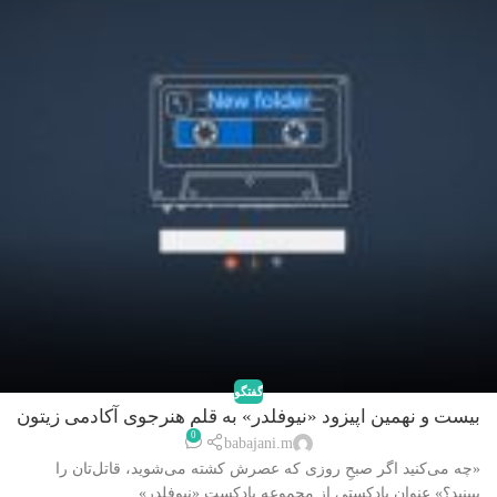
گفتگو
بیست و نهمین اپیزود «نیوفلدر» به قلم هنرجوی آکادمی زیتون
0
منتشر شد
babajani.m
«چه می‌کنید اگر صبحِ روزی که عصرش کشته می‌شوید، قاتل‌تان را
ببینید؟» عنوان پادکستی از مجموعه پادکست «نیوفلدر» ...