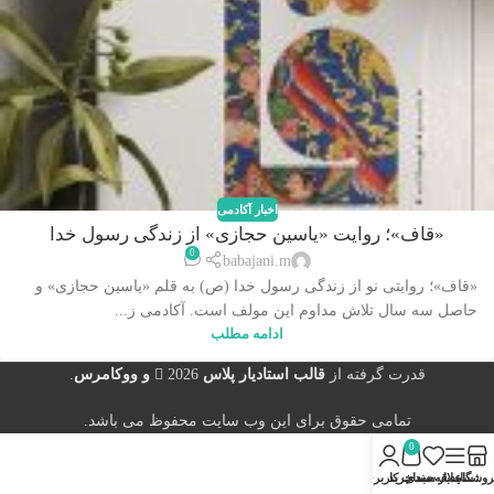
اخبار آکادمی
«قاف»؛ روایت «یاسین حجازی» از زندگی رسول خدا
0
babajani.m
«قاف»؛ روایتی نو از زندگی رسول خدا (ص) به قلم «یاسین حجازی» و
حاصل سه سال تلاش مداوم این مولف است. آکادمی ز...
ادامه مطلب
قدرت گرفته از
قالب استادیار پلاس
2026
و ووکامرس
.
تمامی حقوق برای این وب سایت محفوظ می باشد.
0
روشگاه
سایدبار
علاقه مندی
سبد خرید
حساب کاربری من