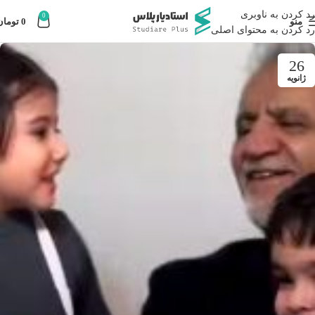
رد کردن به ناوبری
0
منو
0
تومان
رد کردن به محتوای اصلی
26
ژانویه