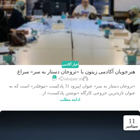
اخبار آکادمی
هنرجویان آکادمی زیتون با «تروجان دستار به سر» سراغ
0
«نیوفلدر» رفتند
babajani.m
«تروجان دستار به سر» عنوان اپیزود 31 پادکست «نیوفلدر» است که به
عنوان تازه‌ترین خروجی کارگاه «نوشتن پادکست» از...
ادامه مطلب
11
سپتامبر