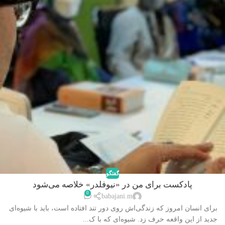
گفتگو
پادکست برای من در «نیوفلدر» خلاصه می‌شود
0
babajani.m
برای انسان امروز که زندگی‌اش روی دور تند افتاده است، باید با شیوه‌ای
جدید از این واقعه حرف زد. شیوه‌ای که با ک...