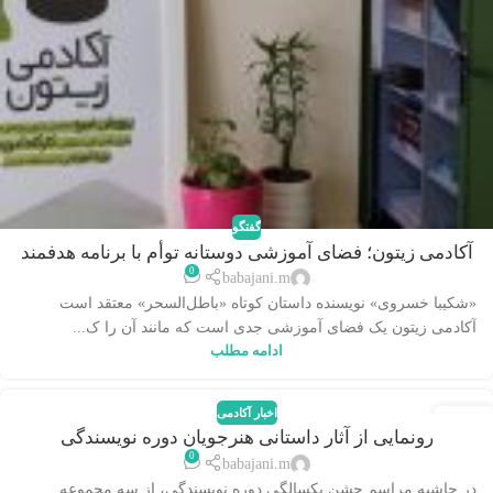
گفتگو
آکادمی زیتون؛ فضای آموزشی دوستانه توأم با برنامه هدفمند
0
babajani.m
«شکیبا خسروی» نویسنده داستان کوتاه «باطل‌السحر» معتقد است
آکادمی زیتون یک فضای آموزشی جدی است که مانند آن را ک...
ادامه مطلب
اخبار آکادمی
13
رونمایی از آثار داستانی هنرجویان دوره نویسندگی
نوامبر
0
babajani.m
در حاشیه مراسم جشن یکسالگی دوره نویسندگی، از سه مجموعه