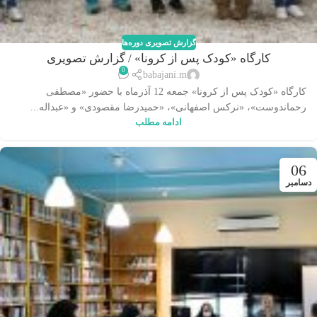
گزارش تصویری دوره‌ها
کارگاه «کودک پس از کرونا» / گزارش تصویری
0
babajani.m
کارگاه «کودک پس از کرونا» جمعه 12 آذرماه با حضور «مصطفی
رحماندوست»، «نرکس اصفهانی»، «حمیدرضا مقصودی» و «عبداله...
ادامه مطلب
06
دسامبر