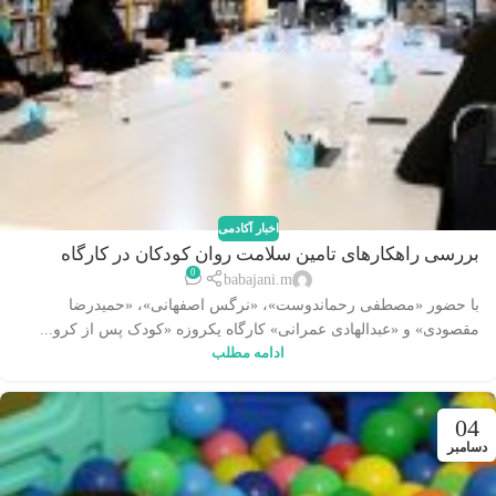
اخبار آکادمی
بررسی راهکارهای تامین سلامت روان کودکان در کارگاه
0
«کودک پس از کرونا»
babajani.m
با حضور «مصطفی رحماندوست»، «نرگس اصفهانی»، «حمیدرضا
مقصودی» و «عبدالهادی عمرانی» کارگاه یکروزه «کودک پس از کرو...
ادامه مطلب
04
دسامبر