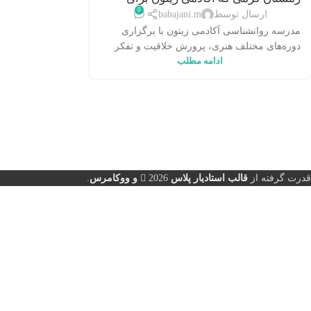
0
کودکان تدارک دیده است
ارسال توسط
babajani.m
مدرسه روانشناسی آکادمی زیتون با برگزاری
دوره‌های مختلف هنری، پرورش خلاقیت و تفکر
ادامه مطلب
محور، زمستان گرمی را برای کود...
قدرت گرفته از
قالب استادیار پلاس
2026
و ووکامرس
.