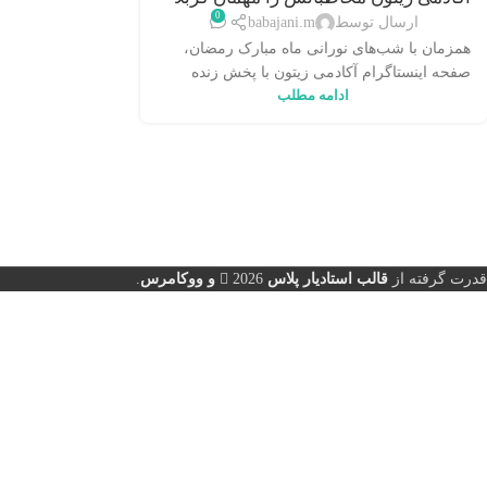
0
می‌کند
ارسال توسط
babajani.m
همزمان با شب‌های نورانی ماه مبارک رمضان،
صفحه اینستاگرام آکادمی زیتون با پخش زنده
ادامه مطلب
شبانگاهی از کربلای معلی، مخا...
قدرت گرفته از
قالب استادیار پلاس
2026
و ووکامرس
.