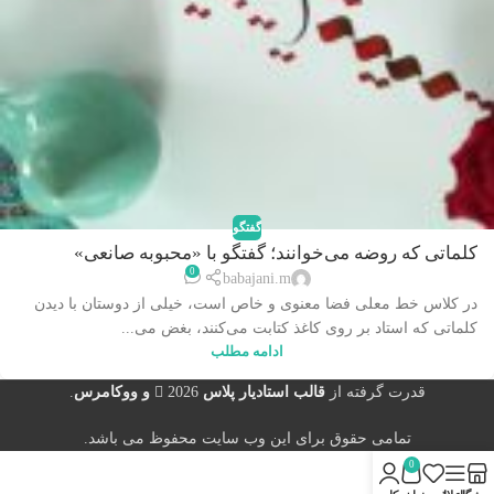
گفتگو
کلماتی که روضه می‌خوانند؛ گفتگو با «محبوبه صانعی»
0
هنرجوی دوره خط معلی
babajani.m
در کلاس خط معلی فضا معنوی و خاص است، خیلی از دوستان با دیدن
کلماتی که استاد بر روی کاغذ کتابت می‌کنند، بغض می‌...
ادامه مطلب
قدرت گرفته از
قالب استادیار پلاس
2026
و ووکامرس
.
تمامی حقوق برای این وب سایت محفوظ می باشد.
0