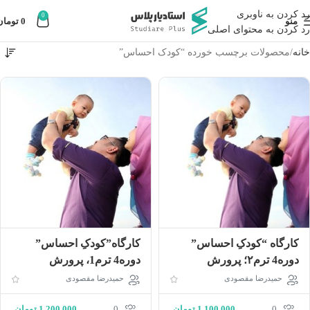
رد کردن به ناوبری
0
منو
0
تومان
رد کردن به محتوای اصلی
خانه
محصولات برچسب خورده “کودک احساس”
کارگاه “کودکِ احساس”
کارگاه”کودکِ احساس”
دوره4 ترم۲؛ پرورش
دوره‌4 ترم‌1، پرورش
مسلمان سالم در دنیای
مسلمان سالم در دنیای
حمیدرضا مقصودی
حمیدرضا مقصودی
معاصر
معاصر
0
1,100,000
تومان
0
1,200,000
تومان