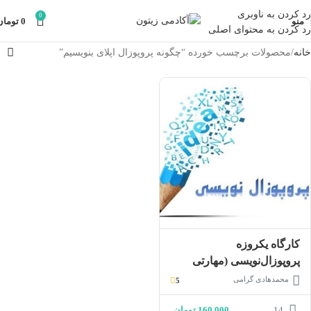
رد کردن به ناوبری
0
منو
0
تومان
رد کردن به محتوای اصلی
خانه
محصولات برچسب خورده “چگونه پروپوزال اپلای بنویسیم”
کارگاه یکروزه
پروپوزال‌نویسی (مهارتی
جهت دست یافتن به
محمدهادی گرامی
5
فرصت‌های بین‌المللی علوم
14
160,000
تومان
انسانی)