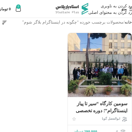
رد کردن به ناوبری
0
منو
0
تومان
رد کردن به محتوای اصلی
خانه
محصولات برچسب خورده “چگونه در اینستاگرام بلاگر شوم”
سومین کارگاه “سير تا پياز
اينستاگرام”؛ دوره تخصصى
كسب درآمد از اينستاگرام
ابوالفضل گویا
(حضوری)
4
290,000
تومان