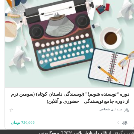
دوره “نویسنده شویم!” (نویسندگی داستان کوتاه) (سومین ترم
از دوره جامع نویسندگی – حضوری و آنلاین)
سیدعلی شجاعی
0
750,000
تومان
قدرت گرفته از
قالب استادیار پلاس
2026
و ووکامرس
.