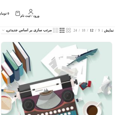
0
تومان
ورود / ثبت نام
نمایش
9
12
18
24