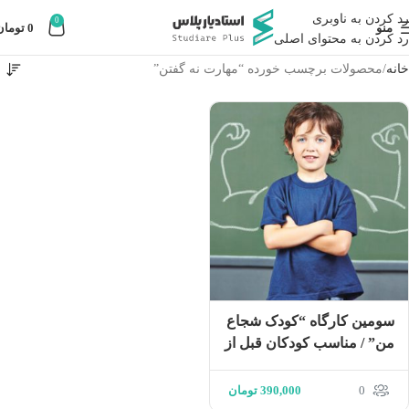
رد کردن به ناوبری
0
منو
0
تومان
رد کردن به محتوای اصلی
خانه
محصولات برچسب خورده “مهارت نه گفتن”
سومین کارگاه “کودک شجاع
من” / مناسب کودکان قبل از
دبستان(دوره شامل 10 درصد
تخفیف)
0
390,000
تومان