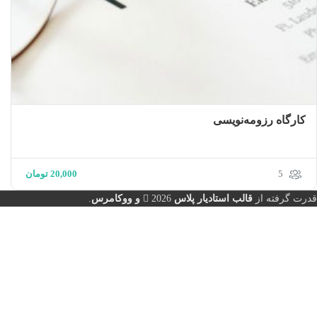
کارگاه رزومه‌نویسی
5
20,000
تومان
قدرت گرفته از
قالب استادیار پلاس
2026
و ووکامرس
.