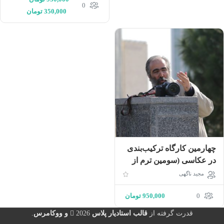
0
350,000
تومان
چهارمین کارگاه ترکیب‌بندی
در عکاسی (سومین ترم از
دوره جامع عکاسی)
مجید ناگهی
0
950,000
تومان
قدرت گرفته از
قالب استادیار پلاس
2026
و ووکامرس
.