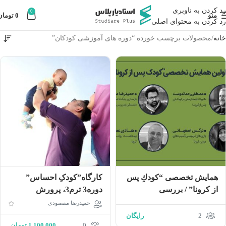
رد کردن به ناوبری
0
منو
0
تومان
رد کردن به محتوای اصلی
خانه
محصولات برچسب خورده “دوره های آموزشی کودکان”
همایش تخصصی “كودكِ پس
کارگاه”کودکِ احساس”
از كرونا” / بررسی
دوره‌3 ترم‌3، پرورش
سلامت‌روان کودکان و
مسلمان سالم در دنیای
حمیدرضا مقصودی
راهکارهای تامین
معاصر
2
رایگان
0
1,100,000
تومان