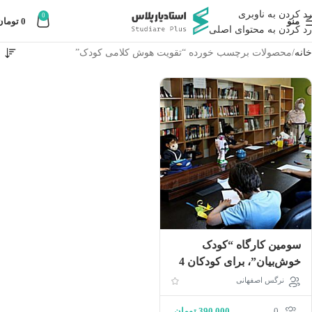
رد کردن به ناوبری
0
منو
0
تومان
رد کردن به محتوای اصلی
خانه
محصولات برچسب خورده “تقویت هوش کلامی کودک”
سومین کارگاه “کودک
خوش‌بیان”، برای کودکان 4
تا 6 سال(دوره شامل 10
نرگس اصفهانی
درصد تخفیف)
0
390,000
تومان