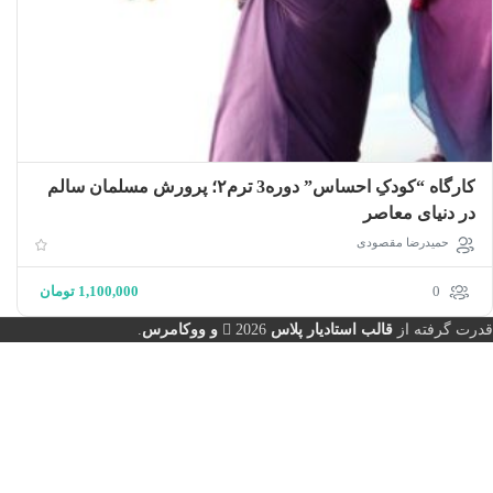
کارگاه “کودکِ احساس” دوره‌3 ترم۲؛ پرورش مسلمان سالم
در دنیای معاصر
حمیدرضا مقصودی
0
1,100,000
تومان
قدرت گرفته از
قالب استادیار پلاس
2026
و ووکامرس
.