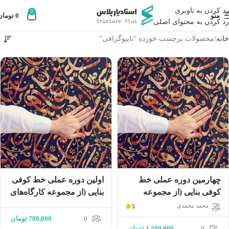
رد کردن به ناوبری
0
منو
0
تومان
رد کردن به محتوای اصلی
خانه
محصولات برچسب خورده “تایپوگرافی”
چهارمین دوره عملى خط
اولین دوره عملى خط كوفى
كوفى بنايى (از مجموعه
بنايى (از مجموعه كارگاه‌هاى
كارگاه‌هاى تايپوگرافى)
تايپوگرافى)
محمد محمدی
5
0
700,000
تومان
0
1,500,000
تومان