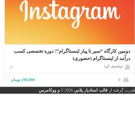
دومین کارگاه “سير تا پياز اينستاگرام”؛ دوره تخصصى كسب
درآمد از اينستاگرام (حضوری)
ابوالفضل گویا
0
290,000
تومان
قدرت گرفته از
قالب استادیار پلاس
2026
و ووکامرس
.