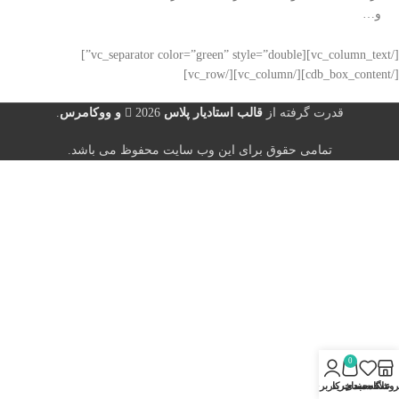
و…
[/vc_column_text][vc_separator color=”green” style=”double”]
[/cdb_box_content][/vc_column][/vc_row]
قدرت گرفته از
قالب استادیار پلاس
2026
و ووکامرس
.
تمامی حقوق برای این وب سایت محفوظ می باشد.
0
روشگاه
علاقه مندی
سبد خرید
حساب کاربری من