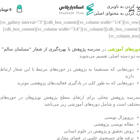
رد کردن به ناوبری
0
منو
0
تومان
رد کردن به محتوای اصلی
[vc_row][vc_column width=”1/4″][cdb_box_content][vc_gallery interval=”3″]
[/cdb_box_content][/vc_column][vc_column width=”3/4″][cdb_box_content]
[vc_column_text]
وره‌های آموزشی
در
مدرسه پژوهش با بهره‌گیری از شعار “مسلمان سالم”
به دو دسته اصلی تقسیم می‌شوند:
دوره‌هایی که مستقیما به پژوهش در حوزه‌های مرتبط با این شعار ارتباط
دارند
دوره‌هایی که به طور کلی در یادگیری فعالیت‌های پژوهشی موثرند
مدرسه پژوهش محلی برای ارتقای سطح پژوهش نوپژوهان در حوزه‌های
مختلف است و شامل دوره‌های آموزشی زیر می‌باشد:
پروپوزال نویسی
مقاله نویسی پژوهشی
روش تحقیق و پژوهش در علوم انسانی
ترفند های جستجوی علمی در فضای مجازی